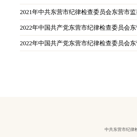
2021年中共东营市纪律检查委员会东营市
2022年中国共产党东营市纪律检查委员会
2022年中国共产党东营市纪律检查委员会
中共东营市纪律