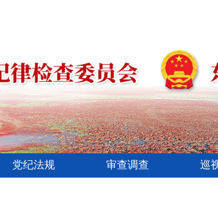
党纪法规
审查调查
巡