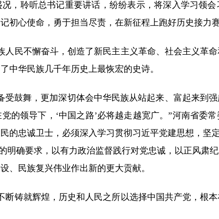
盛况，聆听总书记重要讲话，纷纷表示，将深入学习领会
牢记初心使命，勇于担当尽责，在新征程上跑好历史接力
各族人民不懈奋斗，创造了新民主主义革命、社会主义革
写了中华民族几千年历史上最恢宏的史诗。
备受鼓舞，更加深切体会中华民族从站起来、富起来到
党的领导下，‘中国之路’必将越走越宽广。”河南省委
民的忠诚卫士，必须深入学习贯彻习近平党建思想，坚定拥
须”的明确要求，以有力政治监督践行对党忠诚，以正风肃
建设、民族复兴伟业作出新的更大贡献。
中不断铸就辉煌，历史和人民之所以选择中国共产党，根