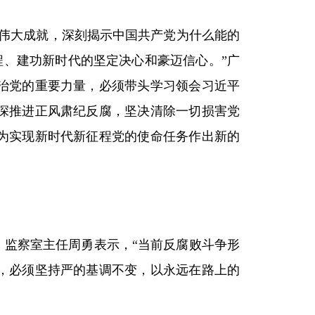
的伟大成就，深刻揭示中国共产党为什么能的
程、建功新时代的坚定决心和豪迈信心。”广
治党的重要力量，必须带头学习领会习近平
深推进正风肃纪反腐，坚决清除一切损害党
为实现新时代新征程党的使命任务作出新的
、监察室主任周勇表示，“当前反腐败斗争形
，必须坚持严的基调不变，以永远在路上的