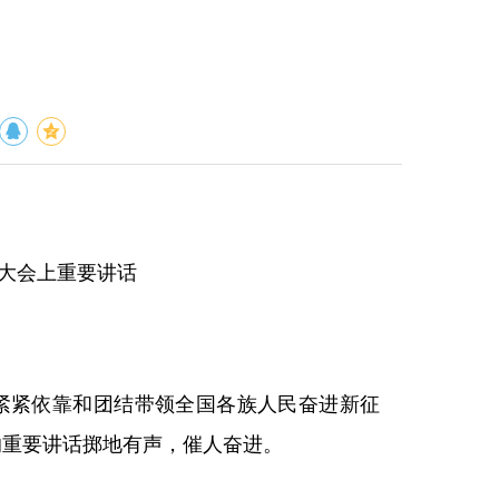
年大会上重要讲话
紧紧依靠和团结带领全国各族人民奋进新征
的重要讲话掷地有声，催人奋进。