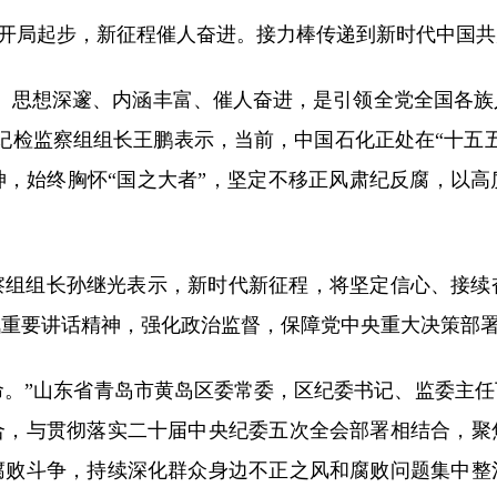
五”开局起步，新征程催人奋进。接力棒传递到新时代中国
、思想深邃、内涵丰富、催人奋进，是引领全党全国各
纪检监察组组长王鹏表示，当前，中国石化正处在“十五
，始终胸怀“国之大者”，坚定不移正风肃纪反腐，以
察组组长孙继光表示，新时代新征程，将坚定信心、接续
汽重要讲话精神，强化政治监督，保障党中央重大决策部
使命。”山东省青岛市黄岛区委常委，区纪委书记、监委主
合，与贯彻落实二十届中央纪委五次全会部署相结合，聚
腐败斗争，持续深化群众身边不正之风和腐败问题集中整