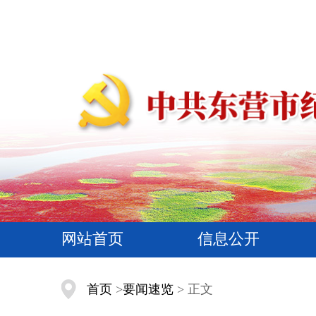
网站首页
信息公开
首页
>
要闻速览
> 正文