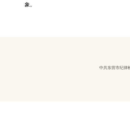
象。
中共东营市纪律