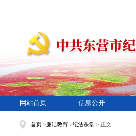
网站首页
信息公开
首页
>
廉洁教育
>
纪法课堂
> 正文