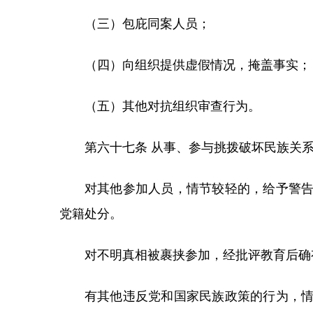
（三）包庇同案人员；
（四）向组织提供虚假情况，掩盖事实；
（五）其他对抗组织审查行为。
第六十七条 从事、参与挑拨破坏民族关
对其他参加人员，情节较轻的，给予警
党籍处分。
对不明真相被裹挟参加，经批评教育后确
有其他违反党和国家民族政策的行为，