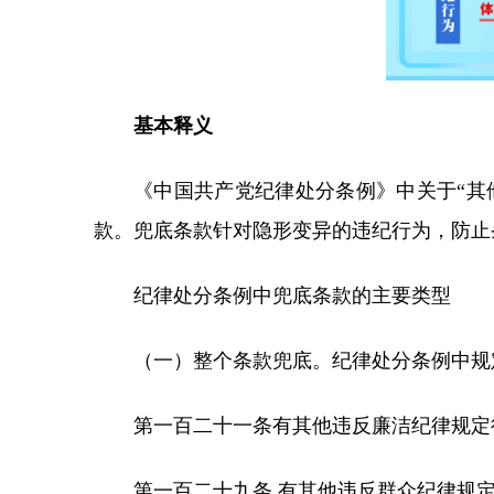
基本释义
《中国共产党纪律处分条例》中关于“其
款。兜底条款针对隐形变异的违纪行为，防止
纪律处分条例中兜底条款的主要类型
（一）整个条款兜底。纪律处分条例中规
第一百二十一条有其他违反廉洁纪律规定
第一百二十九条 有其他违反群众纪律规