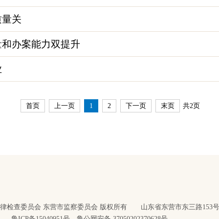
质量关
量和办案能力双提升
业
首页
上一页
1
2
下一页
末页
共2页
律检查委员会 东营市监察委员会 版权所有 山东省东营市东三路153
鲁ICP备15040951号
鲁公网安备 37050202370628号