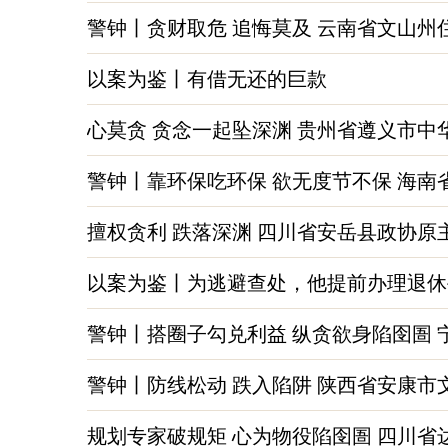
警钟丨贪财取危 追悔莫及 云南省文山
以案为鉴丨有借无还的巨款
心莫贪 贪念一起坠深渊 贵州省遵义市
警钟丨靠环保吃环保 欲无度节不保 海
擅权贪利 跌落深渊 四川省安岳县政协
以案为鉴丨为逃避查处，他提前办理退休
警钟丨搭圈子勾兑利益 纵贪欲身陷囹圄 
警钟丨防线松动 跌入陷阱 陕西省安康
规划专家破规矩 心为物役陷囹圄 四川