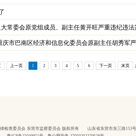
了
冶市人大常委会原党组成员、副主任黄开旺严重违纪违法
重庆市巴南区经济和信息化委员会原副主任胡秀军严重
页
上一页
1
2
3
4
5
6
下一页
末页
律检查委员会 东营市监察委员会 版权所有 山东省东营市东三路153
鲁ICP备15040951号
鲁公网安备 37050202370628号