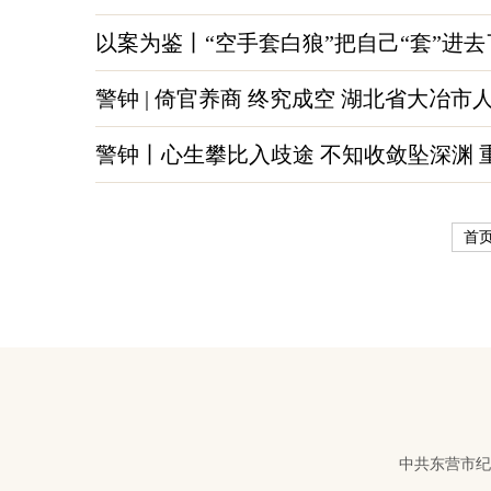
以案为鉴丨“空手套白狼”把自己“套”进去
警钟 | 倚官养商 终究成空 湖北省大
警钟丨心生攀比入歧途 不知收敛坠深渊 
首
中共东营市纪