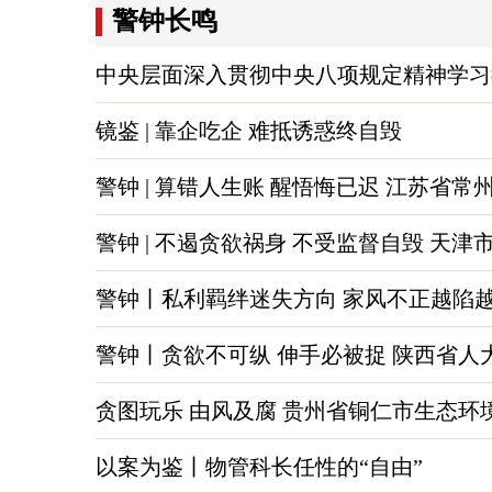
警钟长鸣
中央层面深入贯彻中央八项规定精神学习
镜鉴 | 靠企吃企 难抵诱惑终自毁
警钟 | 算错人生账 醒悟悔已迟 江苏
警钟 | 不遏贪欲祸身 不受监督自毁 天
警钟丨私利羁绊迷失方向 家风不正越陷越
警钟丨贪欲不可纵 伸手必被捉 陕西省
贪图玩乐 由风及腐 贵州省铜仁市生态
以案为鉴丨物管科长任性的“自由”