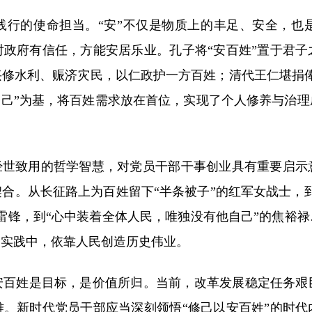
践行的使命担当。“安”不仅是物质上的丰足、安全，也
政府有信任，方能安居乐业。孔子将“安百姓”置于君
修水利、赈济灾民，以仁政护一方百姓；清代王仁堪捐
修己”为基，将百姓需求放在首位，实现了个人修养与治
。
经世致用的哲学智慧，对党员干部干事创业具有重要启
合。从长征路上为百姓留下“半条被子”的红军女战士，
雷锋，到“心中装着全体人民，唯独没有他自己”的焦裕
部实践中，依靠人民创造历史伟业。
安百姓是目标，是价值所归。当前，改革发展稳定任务艰
。新时代党员干部应当深刻领悟“修己以安百姓”的时