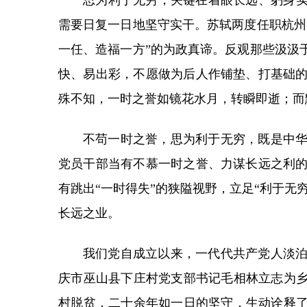
思为利于无穷，关键在着眼长远、躬身实
需要日复一日地坚守实干。苏轼两度任职杭州
一任、造福一方”的为政真谛。反观那些汲汲
快、易出彩，不愿做为后人作铺垫、打基础
殊不知，一时之誉如镜花水月，转瞬即逝；而
不苟一时之誉，思为利于无穷，既是中
党员干部当有不慕一时之誉、力谋长远之利
有跳出“一时得失”的狭隘视野，立足“利于
长远之业。
我们党自成立以来，一代代共产党人淡
庆市巫山县下庄村党支部书记毛相林立志为乡
村脱贫，二十余年如一日的坚守，生动诠释了