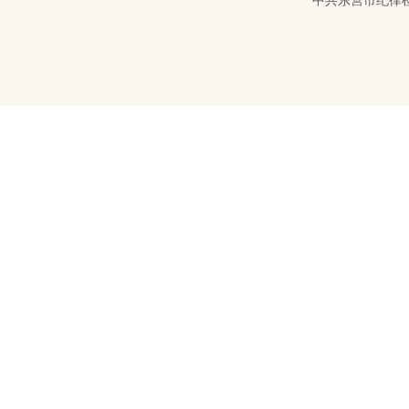
中共东营市纪律