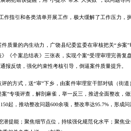
展易犯错误提醒，用“小提示”带来“大实效”，以问题导
作指引和各类清单开展工作，极大缓解了工作压力，执
质量的内生动力，广饶县纪委监委在审核把关“乡案”时
》《个案总结表》三张表，实现个案“受理审理完善复
期通报反馈，强化约束性考核引导，倒逼案件质量提升。
的方式，送“审”下乡，由案件审理室干部对镇（街道
”“类案”专项评查，解剖麻雀，举一反三，推进全面整改，
50起，推动整改问题600余项，整改率达95.7%，形成
潜提能；聚焦细节点位，持续强化规范化水平；聚焦业